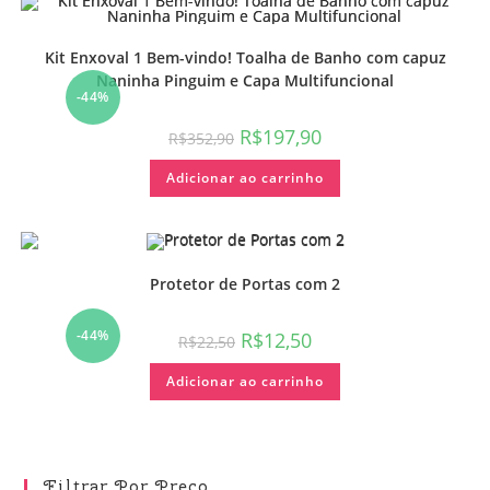
Kit Enxoval 1 Bem-vindo! Toalha de Banho com capuz
Naninha Pinguim e Capa Multifuncional
-44%
R$
197,90
R$
352,90
Adicionar ao carrinho
Protetor de Portas com 2
-44%
R$
12,50
R$
22,50
Adicionar ao carrinho
Filtrar Por Preço