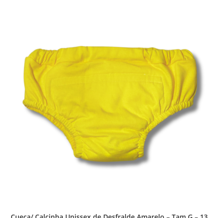
Cueca/ Calcinha Unissex de Desfralde Amarelo – Tam G – 13