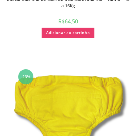
a 16Kg
R$
64,50
Adicionar ao carrinho
-23%