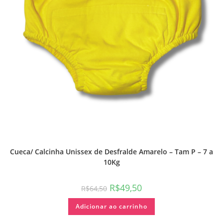
Cueca/ Calcinha Unissex de Desfralde Amarelo – Tam P – 7 a
10Kg
R$
49,50
R$
64,50
Adicionar ao carrinho