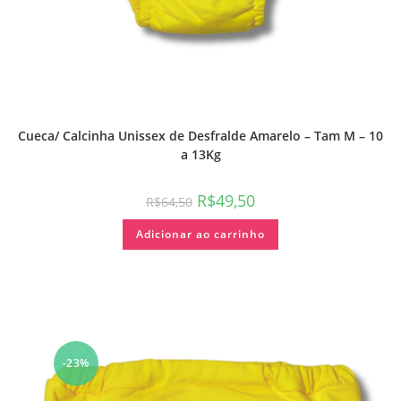
Cueca/ Calcinha Unissex de Desfralde Amarelo – Tam M – 10
a 13Kg
R$
49,50
R$
64,50
Adicionar ao carrinho
-23%