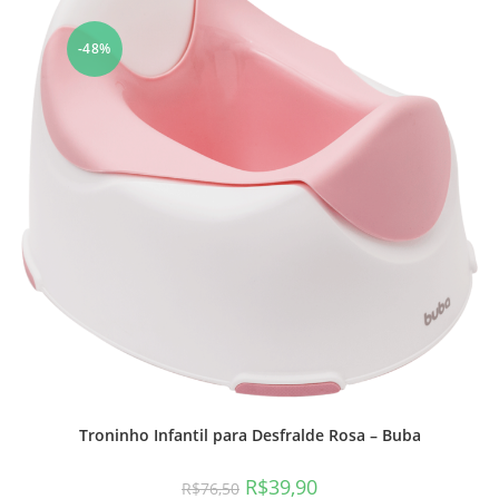
-48%
Troninho Infantil para Desfralde Rosa – Buba
R$
39,90
R$
76,50