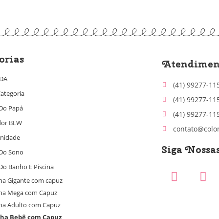
orias
Atendimen
IDA
(41) 99277-11
ategoria
(41) 99277-11
Do Papá
(41) 99277-11
dor BLW
contato@colo
nidade
Siga Nossa
Do Sono
Do Banho E Piscina
ha Gigante com capuz
ha Mega com Capuz
ha Adulto com Capuz
lha Bebê com Capuz