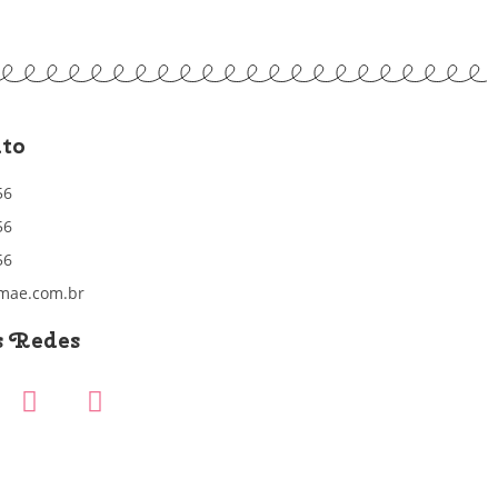
to
56
56
56
mae.com.br
s Redes