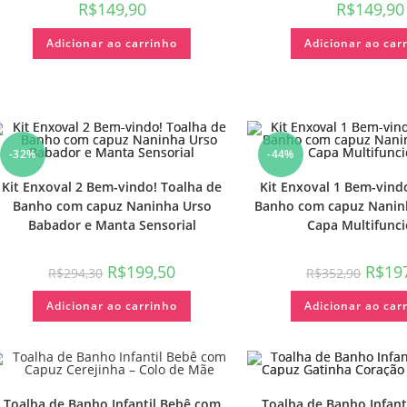
R$
149,90
R$
149,90
Adicionar ao carrinho
Adicionar ao car
-32%
-44%
Kit Enxoval 2 Bem-vindo! Toalha de
Kit Enxoval 1 Bem-vind
Banho com capuz Naninha Urso
Banho com capuz Nanin
Babador e Manta Sensorial
Capa Multifunci
R$
199,50
R$
19
R$
294,30
R$
352,90
Adicionar ao carrinho
Adicionar ao car
Toalha de Banho Infantil Bebê com
Toalha de Banho Infant