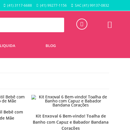
(41) 3117-6688
(41) 99277-1156
SAC (41) 99137-0832
LIQUIDA
BLOG
il Bebê com
Kit Enxoval 6 Bem-vindo! Toalha de
 de Mãe
Banho com Capuz e Babador Bandana
Corações