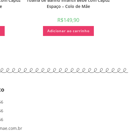
 com Capuz
Toalha de Banho Infantil Bebê com Capuz
e
Espaço – Colo de Mãe
R$
149,90
o
Adicionar ao carrinho
to
56
56
56
mae.com.br