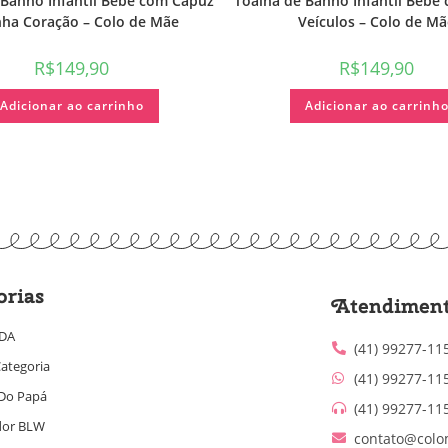
 Banho Infantil Bebê com Capuz
Toalha de Banho Infantil Bebê
nha Coração – Colo de Mãe
Veículos – Colo de Mã
R$
149,90
R$
149,90
Adicionar ao carrinho
Adicionar ao carrinh
orias
Atendimen
IDA
(41) 99277-11
ategoria
(41) 99277-11
Do Papá
(41) 99277-11
dor BLW
contato@colo