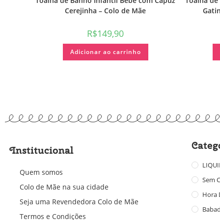
Toalha de Banho Infantil Bebê com Capuz
Toalha de
Cerejinha – Colo de Mãe
Gati
R$
149,90
Adicionar ao carrinho
Categ
Institucional
LIQU
Quem somos
Sem C
Colo de Mãe na sua cidade
Hora 
Seja uma Revendedora Colo de Mãe
Baba
Termos e Condições