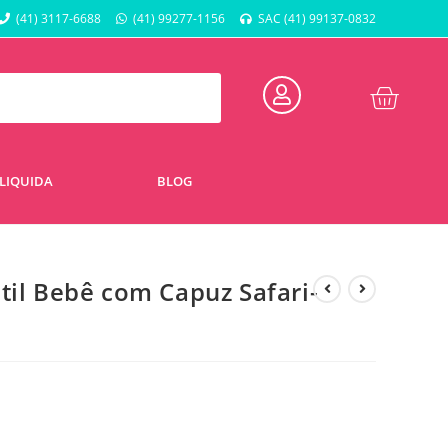
(41) 3117-6688
(41) 99277-1156
SAC (41) 99137-0832
LIQUIDA
BLOG
til Bebê com Capuz Safari-