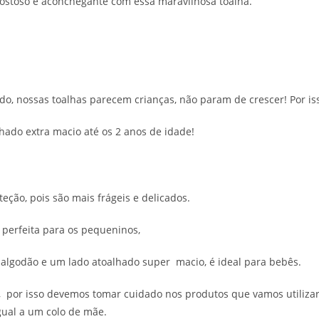
ostoso e aconchegante com essa maravilhosa toalha.
do, nossas toalhas parecem crianças, não param de crescer! Por 
hado extra macio até os 2 anos de idade!
ção, pois são mais frágeis e delicados.
perfeita para os pequeninos,
algodão e um lado atoalhado super macio, é ideal para bebês.
, por isso devemos tomar cuidado nos produtos que vamos utilizar
gual a um colo de mãe.