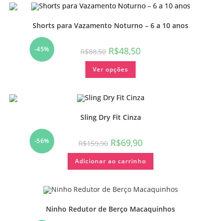
Shorts para Vazamento Noturno – 6 a 10 anos
-45%
R$
48,50
R$
88,50
Ver opções
Sling Dry Fit Cinza
-56%
R$
69,90
R$
159,90
Adicionar ao carrinho
Ninho Redutor de Berço Macaquinhos