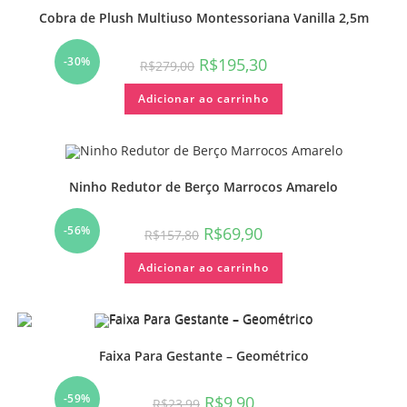
Cobra de Plush Multiuso Montessoriana Vanilla 2,5m
-30%
R$
195,30
R$
279,00
Adicionar ao carrinho
Ninho Redutor de Berço Marrocos Amarelo
-56%
R$
69,90
R$
157,80
Adicionar ao carrinho
Faixa Para Gestante – Geométrico
-59%
R$
9,90
R$
23,99