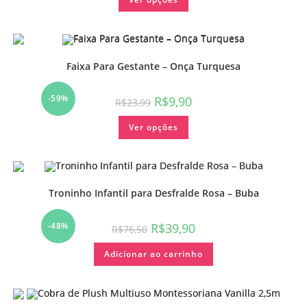
Faixa Para Gestante – Onça Turquesa
-59%
R$
9,90
R$
23,99
Ver opções
Troninho Infantil para Desfralde Rosa – Buba
-48%
R$
39,90
R$
76,50
Adicionar ao carrinho