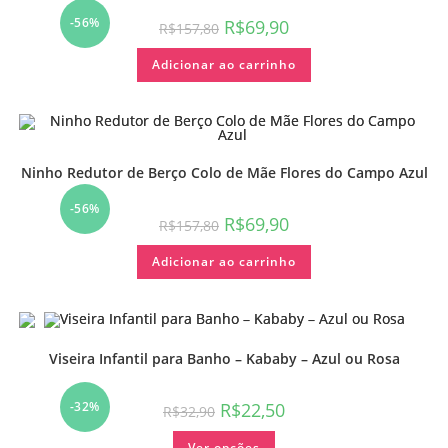
-56%
R$
69,90
R$
157,80
Adicionar ao carrinho
Ninho Redutor de Berço Colo de Mãe Flores do Campo Azul
-56%
R$
69,90
R$
157,80
Adicionar ao carrinho
Viseira Infantil para Banho – Kababy – Azul ou Rosa
-32%
R$
22,50
R$
32,90
Ver opções