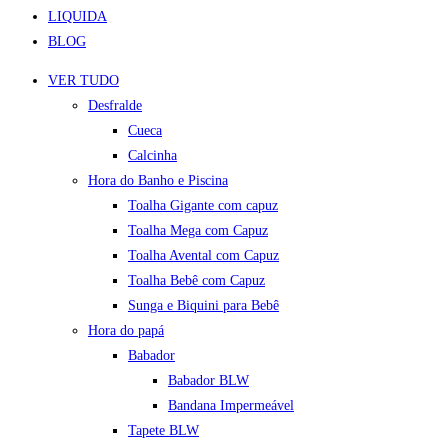
LIQUIDA
BLOG
VER TUDO
Desfralde
Cueca
Calcinha
Hora do Banho e Piscina
Toalha Gigante com capuz
Toalha Mega com Capuz
Toalha Avental com Capuz
Toalha Bebê com Capuz
Sunga e Biquini para Bebê
Hora do papá
Babador
Babador BLW
Bandana Impermeável
Tapete BLW