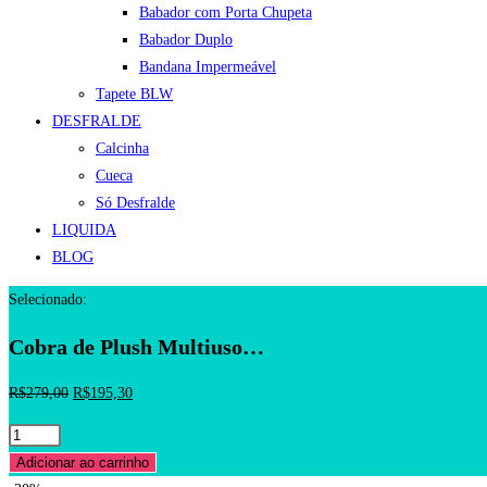
Babador com Porta Chupeta
Babador Duplo
Bandana Impermeável
Tapete BLW
DESFRALDE
Calcinha
Cueca
Só Desfralde
LIQUIDA
BLOG
Selecionado:
Cobra de Plush Multiuso…
O
O
R$
279,00
R$
195,30
preço
preço
Cobra
original
atual
de
Adicionar ao carrinho
era:
é: