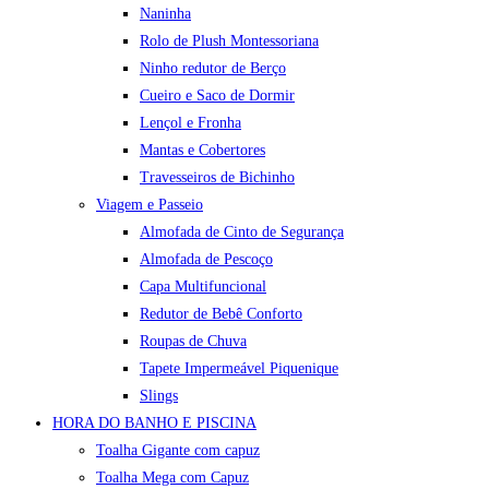
Naninha
Rolo de Plush Montessoriana
Ninho redutor de Berço
Cueiro e Saco de Dormir
Lençol e Fronha
Mantas e Cobertores
Travesseiros de Bichinho
Viagem e Passeio
Almofada de Cinto de Segurança
Almofada de Pescoço
Capa Multifuncional
Redutor de Bebê Conforto
Roupas de Chuva
Tapete Impermeável Piquenique
Slings
HORA DO BANHO E PISCINA
Toalha Gigante com capuz
Toalha Mega com Capuz