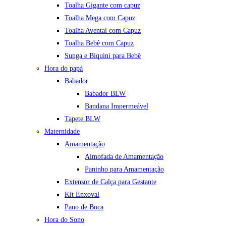
Toalha Gigante com capuz
Toalha Mega com Capuz
Toalha Avental com Capuz
Toalha Bebê com Capuz
Sunga e Biquini para Bebê
Hora do papá
Babador
Babador BLW
Bandana Impermeável
Tapete BLW
Maternidade
Amamentação
Almofada de Amamentação
Paninho para Amamentação
Extensor de Calça para Gestante
Kit Enxoval
Pano de Boca
Hora do Sono