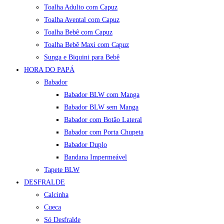
Toalha Adulto com Capuz
Toalha Avental com Capuz
Toalha Bebê com Capuz
Toalha Bebê Maxi com Capuz
Sunga e Biquini para Bebê
HORA DO PAPÁ
Babador
Babador BLW com Manga
Babador BLW sem Manga
Babador com Botão Lateral
Babador com Porta Chupeta
Babador Duplo
Bandana Impermeável
Tapete BLW
DESFRALDE
Calcinha
Cueca
Só Desfralde