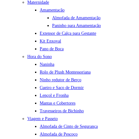
Maternidade
Amamentação
Almofada de Amamentação
Paninho para Amamentação
Extensor de Calça para Gestante
Kit Enxoval
Pano de Boca
Hora do Sono
Naninha
Rolo de Plush Montessoriana
Ninho redutor de Berço
Cueiro e Saco de Dormir
Lençol e Fronha
Mantas e Cobertores
Travesseiros de Bichinho
Viagem e Passeio
Almofada de Cinto de Segurança
Almofada de Pescoço