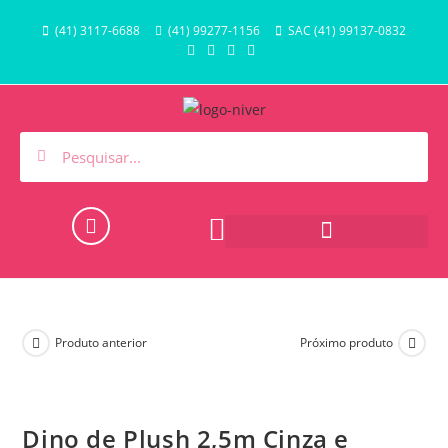
(41) 3117-6688
(41) 99277-1156
SAC (41) 99137-0832
HORA DO BANHO E PISCINA
Produto anterior
Próximo produto
Dino de Plush 2,5m Cinza e