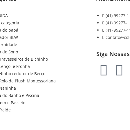
UIDA
(41) 99277-1
 categoria
(41) 99277-1
a do papá
(41) 99277-1
ador BLW
contato@co
ernidade
a do Sono
Siga Nossas
Travesseiros de Bichinho
Lençol e Fronha
Ninho redutor de Berço
Rolo de Plush Montessoriana
Naninha
a do Banho e Piscina
gem e Passeio
fralde