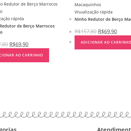
Visualização rápida
ização rápida
Ninho Redutor de Berço Ma
Redutor de Berço Marrocos
R$
157,80
R$
69,90
lo
ADICIONAR AO CARRINH
7,80
R$
69,90
CIONAR AO CARRINHO
gorias
Atendimen