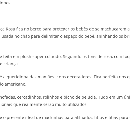
linhos
ça Rosa fica no berço para proteger os bebês de se machucarem a
r usada no chão para delimitar o espaço do bebê, aninhando os b
 feita em plush super colorido. Seguindo os tons de rosa, com to
e criança.
é a queridinha das mamães e dos decoradores. Fica perfeita nos 
rão americano.
mofadas, cercadinhos, rolinhos e bicho de pelúcia. Tudo em um únic
onais que realmente serão muito utilizados.
 presente ideal de madrinhas para afilhados, titios e titias para