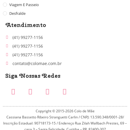
Viagem E Passeio
Desfralde
Atendimento
(41) 99277-1156
(41) 99277-1156
(41) 99277-1156
contato@colomae.com.br
Siga Nossas Redes
Copyright © 2015-2026 Colo de Mãe
Cassiana Bassetto Ribeiro Stranguetti Carlin / CNPJ: 13.590.348/0001-28/
Inscrição Estadual: 90718173-15 / Endereço Rua Zilah Wallbach Prestes, 69 –
casa 3 – Santa Felicidade, Curitiba – PR, 82400-307