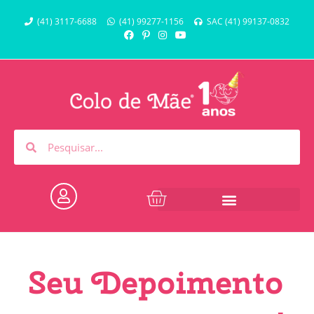
(41) 3117-6688
(41) 99277-1156
SAC (41) 99137-0832
Seu Depoimento