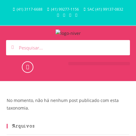
(41) 3117-6688
(41) 99277-1156
SAC (41) 99137-0832
HORA DO BANHO E PISCINA
No momento, não há nenhum post publicado com esta
taxonomia.
Arquivos