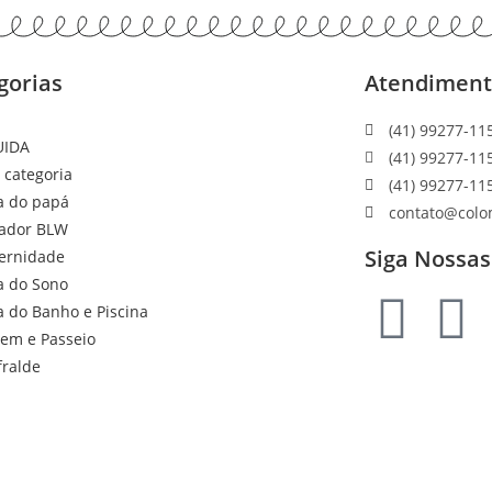
gorias
Atendimen
(41) 99277-11
UIDA
(41) 99277-11
 categoria
(41) 99277-11
a do papá
contato@colo
ador BLW
Siga Nossas
ernidade
a do Sono
a do Banho e Piscina
gem e Passeio
fralde