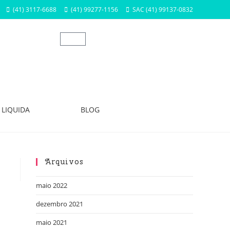
(41) 3117-6688
(41) 99277-1156
SAC (41) 99137-0832
LIQUIDA
BLOG
Arquivos
maio 2022
dezembro 2021
maio 2021