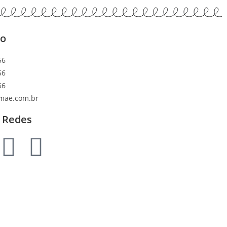
to
56
56
56
mae.com.br
 Redes