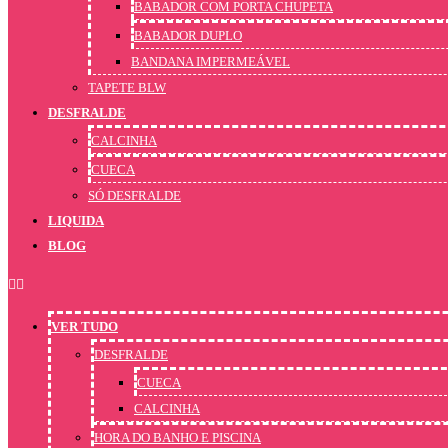
BABADOR COM PORTA CHUPETA
BABADOR DUPLO
BANDANA IMPERMEÁVEL
TAPETE BLW
DESFRALDE
CALCINHA
CUECA
SÓ DESFRALDE
LIQUIDA
BLOG
VER TUDO
DESFRALDE
CUECA
CALCINHA
HORA DO BANHO E PISCINA