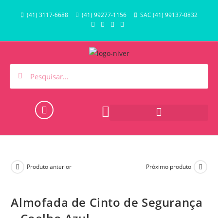
(41) 3117-6688
(41) 99277-1156
SAC (41) 99137-0832
HORA DO BANHO E PISCINA
Produto anterior
Próximo produto
Almofada de Cinto de Segurança