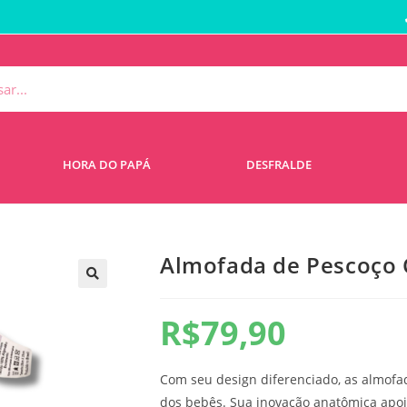
HORA DO PAPÁ
DESFRALDE
Almofada de Pescoço 
🔍
R$
79,90
Com seu design diferenciado, as almofa
dos bebês. Sua inovação anatômica apo