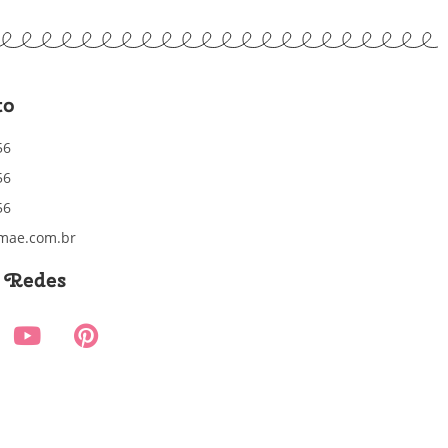
to
56
56
56
mae.com.br
s Redes