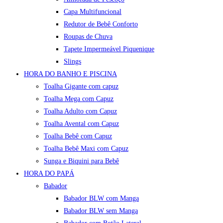
Capa Multifuncional
Redutor de Bebê Conforto
Roupas de Chuva
Tapete Impermeável Piquenique
Slings
HORA DO BANHO E PISCINA
Toalha Gigante com capuz
Toalha Mega com Capuz
Toalha Adulto com Capuz
Toalha Avental com Capuz
Toalha Bebê com Capuz
Toalha Bebê Maxi com Capuz
Sunga e Biquini para Bebê
HORA DO PAPÁ
Babador
Babador BLW com Manga
Babador BLW sem Manga