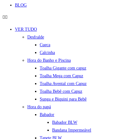
BLOG
VER TUDO
Desfralde
Cueca
Calcinha
Hora do Banho e Piscina
Toalha Gigante com capuz
Toalha Mega com Capuz
Toalha Avental com Capuz
Toalha Bebê com Capuz
Sunga e Biquini para Bebê
Hora do papá
Babador
Babador BLW
Bandana Impermeável
Tapete BLW