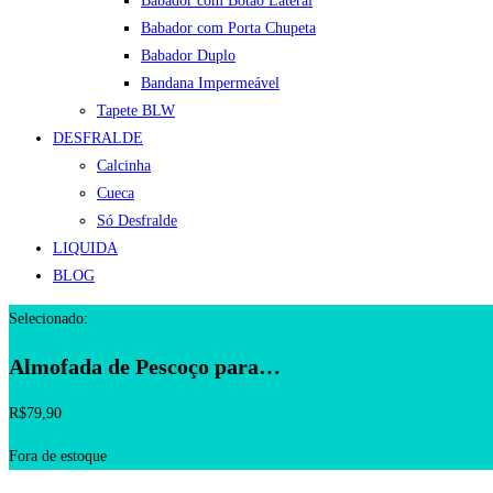
Babador com Botão Lateral
Babador com Porta Chupeta
Babador Duplo
Bandana Impermeável
Tapete BLW
DESFRALDE
Calcinha
Cueca
Só Desfralde
LIQUIDA
BLOG
Selecionado:
Almofada de Pescoço para…
R$
79,90
Fora de estoque