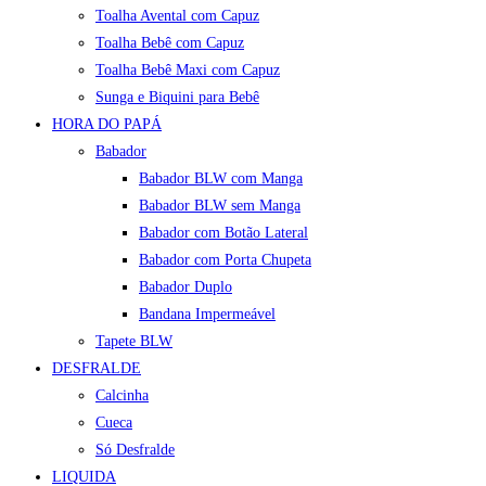
Toalha Avental com Capuz
Toalha Bebê com Capuz
Toalha Bebê Maxi com Capuz
Sunga e Biquini para Bebê
HORA DO PAPÁ
Babador
Babador BLW com Manga
Babador BLW sem Manga
Babador com Botão Lateral
Babador com Porta Chupeta
Babador Duplo
Bandana Impermeável
Tapete BLW
DESFRALDE
Calcinha
Cueca
Só Desfralde
LIQUIDA