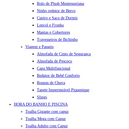
Rolo de Plush Montessoriana
Ninho redutor de Berço
Cueiro e Saco de Dormir
Lençol e Fronha
Mantas e Cobertores
Travesseiros de Bichinho
Viagem e Passeio
Almofada de Cinto de Segurança
Almofada de Pescoço
Capa Multifuncional
Redutor de Bebê Conforto
Roupas de Chuva
Tapete Impermeável Piquenique
Slings
HORA DO BANHO E PISCINA
Toalha Gigante com capuz
Toalha Mega com Capuz
Toalha Adulto com Capuz