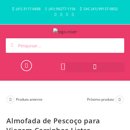
(41) 3117-6688
(41) 99277-1156
SAC (41) 99137-0832
HORA DO BANHO E PISCINA
Produto anterior
Próximo produto
Almofada de Pescoço para