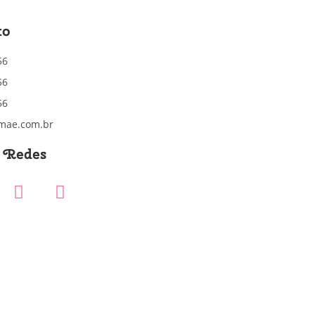
to
56
56
56
mae.com.br
s Redes