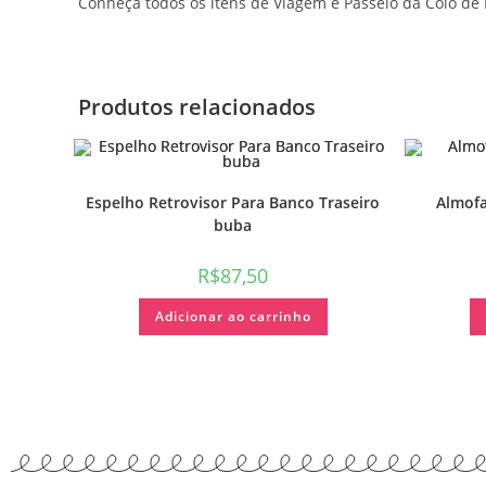
Conheça todos os itens de Viagem e Passeio da Colo de
Produtos relacionados
Espelho Retrovisor Para Banco Traseiro
Almofa
buba
R$
87,50
Adicionar ao carrinho