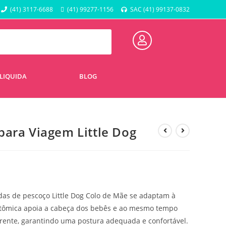
(41) 3117-6688
(41) 99277-1156
SAC (41) 99137-0832
LIQUIDA
BLOG
ara Viagem Little Dog
das de pescoço Little Dog Colo de Mãe se adaptam à
atômica apoia a cabeça dos bebês e ao mesmo tempo
frente, garantindo uma postura adequada e confortável.