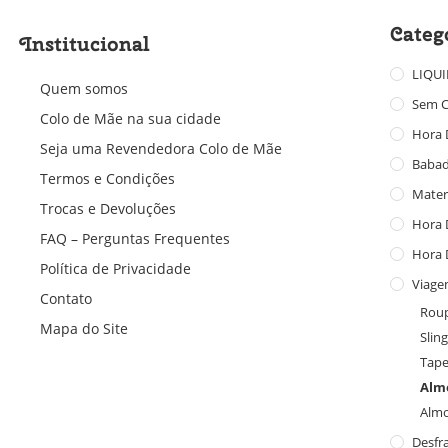
Categ
Institucional
LIQU
Quem somos
Sem C
Colo de Mãe na sua cidade
Hora 
Seja uma Revendedora Colo de Mãe
Baba
Termos e Condições
Mater
Trocas e Devoluções
Hora 
FAQ – Perguntas Frequentes
Hora 
Política de Privacidade
Viage
Contato
Roup
Mapa do Site
Slin
Tape
Alm
Almo
Desfr