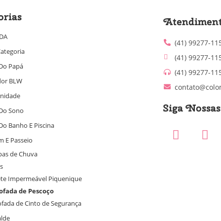
orias
Atendimen
IDA
(41) 99277-11
ategoria
(41) 99277-11
Do Papá
(41) 99277-11
dor BLW
contato@colo
nidade
Siga Nossa
Do Sono
Do Banho E Piscina
m E Passeio
as de Chuva
gs
te Impermeável Piquenique
ofada de Pescoço
fada de Cinto de Segurança
alde