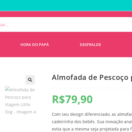
HORA DO PAPÁ
DESFRALDE
Almofada de Pescoço p
R$
79,90
Com seu design diferenciado, as almofa
cadeirinha dos bebês. Sua inovação an
evita que a mesma seja projetada para 