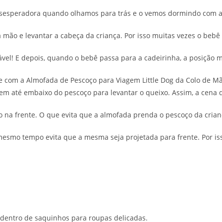
esesperadora quando olhamos para trás e o vemos dormindo com a
 mão e levantar a cabeça da criança. Por isso muitas vezes o bebê
el! E depois, quando o bebê passa para a cadeirinha, a posição m
e com a Almofada de Pescoço para Viagem Little Dog da Colo de M
m até embaixo do pescoço para levantar o queixo. Assim, a cena d
na frente. O que evita que a almofada prenda o pescoço da crian
mesmo tempo evita que a mesma seja projetada para frente. Por is
 dentro de saquinhos para roupas delicadas.