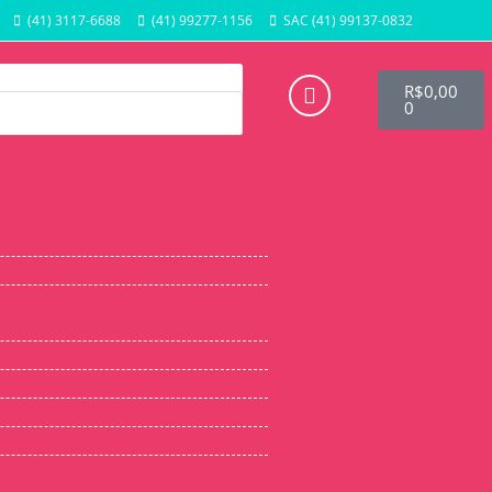
(41) 3117-6688
(41) 99277-1156
SAC (41) 99137-0832
R$
0,00
0