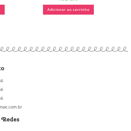
o
Adicionar ao carrinho
to
56
56
56
mae.com.br
s Redes