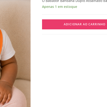
O Babador Bandana Duplo Atoalhado da
Apenas 1 em estoque
ADICIONAR AO CARRINHO