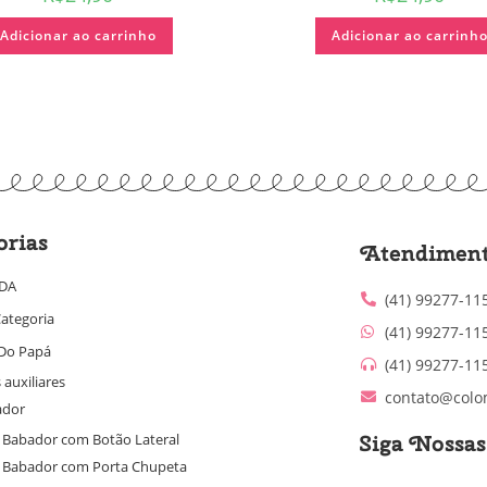
Adicionar ao carrinho
Adicionar ao carrinh
orias
Atendimen
IDA
(41) 99277-11
ategoria
(41) 99277-11
Do Papá
(41) 99277-11
 auxiliares
contato@colo
ador
Siga Nossa
Babador com Botão Lateral
Babador com Porta Chupeta