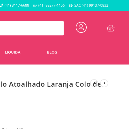
(41) 3117-6688
(41) 99277-1156
SAC (41) 99137-0832
LIQUIDA
BLOG
o Atoalhado Laranja Colo de