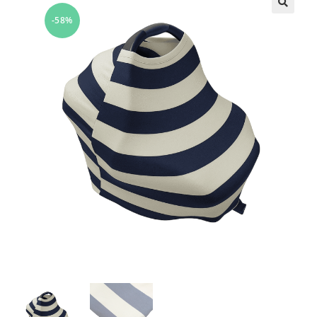
-58%
🔍