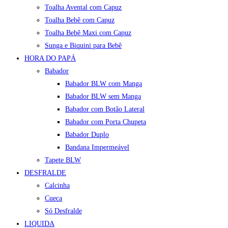
Toalha Avental com Capuz
Toalha Bebê com Capuz
Toalha Bebê Maxi com Capuz
Sunga e Biquini para Bebê
HORA DO PAPÁ
Babador
Babador BLW com Manga
Babador BLW sem Manga
Babador com Botão Lateral
Babador com Porta Chupeta
Babador Duplo
Bandana Impermeável
Tapete BLW
DESFRALDE
Calcinha
Cueca
Só Desfralde
LIQUIDA