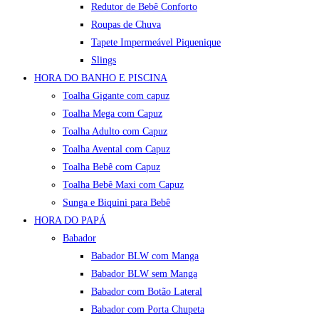
Redutor de Bebê Conforto
Roupas de Chuva
Tapete Impermeável Piquenique
Slings
HORA DO BANHO E PISCINA
Toalha Gigante com capuz
Toalha Mega com Capuz
Toalha Adulto com Capuz
Toalha Avental com Capuz
Toalha Bebê com Capuz
Toalha Bebê Maxi com Capuz
Sunga e Biquini para Bebê
HORA DO PAPÁ
Babador
Babador BLW com Manga
Babador BLW sem Manga
Babador com Botão Lateral
Babador com Porta Chupeta