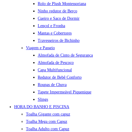
Rolo de Plush Montessoriana
Ninho redutor de Berço
Cueiro e Saco de Dormir
Lençol e Fronha
Mantas e Cobertores
Travesseiros de Bichinho
Viagem e Passeio
Almofada de Cinto de Segurança
Almofada de Pescoço
Capa Multifuncional
Redutor de Bebê Conforto
Roupas de Chuva
Tapete Impermeável Piquenique
Slings
HORA DO BANHO E PISCINA
Toalha Gigante com capuz
Toalha Mega com Capuz
Toalha Adulto com Capuz