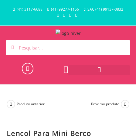
(41) 3117-6688
(41) 99277-1156
SAC (41) 99137-0832
HORA DO BANHO E PISCINA
Produto anterior
Próximo produto
Lençol Para Mini Berço