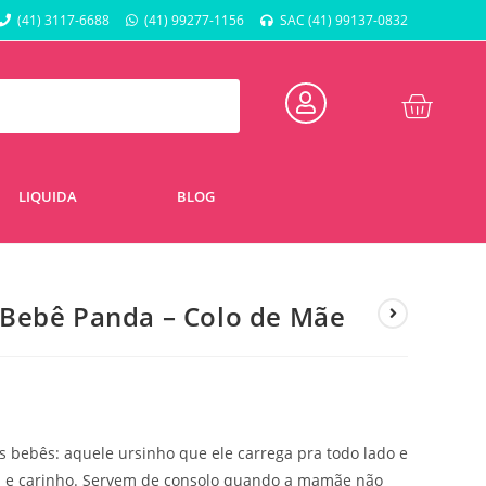
(41) 3117-6688
(41) 99277-1156
SAC (41) 99137-0832
LIQUIDA
BLOG
Bebê Panda – Colo de Mãe
s bebês: aquele ursinho que ele carrega pra todo lado e
nça e carinho. Servem de consolo quando a mamãe não