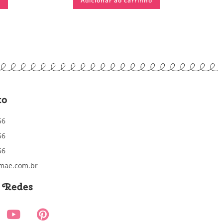
o
Adicionar ao carrinho
to
56
56
56
mae.com.br
s Redes