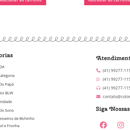
Adicionar ao carrinho
Adicionar ao carrinh
orias
Atendimen
IDA
(41) 99277-11
ategoria
(41) 99277-11
Do Papá
(41) 99277-11
dor BLW
contato@colo
nidade
Siga Nossa
Do Sono
esseiros de Bichinho
ol e Fronha