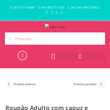
(41) 3117-6688
(41) 99277-1156
SAC (41) 99137-0832
HORA DO BANHO E PISCINA
Produto anterior
Próximo produto
Roupão Adulto com capuz e