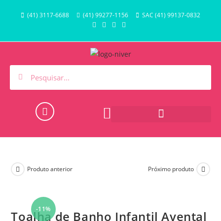
(41) 3117-6688
(41) 99277-1156
SAC (41) 99137-0832
HORA DO BANHO E PISCINA
Produto anterior
Próximo produto
-11%
Toalha de Banho Infantil Avental