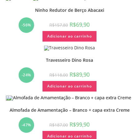
Ninho Redutor de Berço Abacaxi
R$
69,90
R$
157,80
-56%
Adicionar ao carrinho
Travesseiro Dino Rosa
R$
89,90
R$
118,00
-24%
Adicionar ao carrinho
Almofada de Amamentação – Branco + capa extra Creme
R$
99,90
R$
187,00
-47%
Adicionar ao carrinho