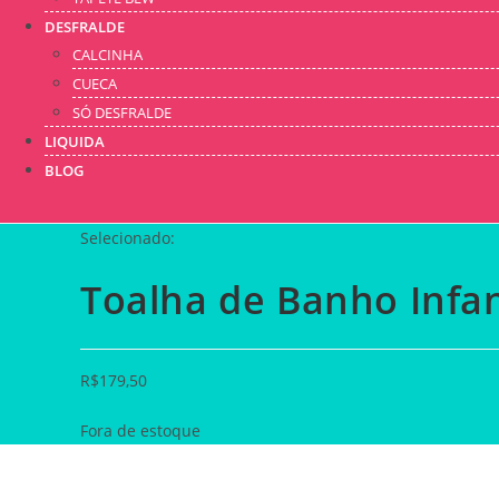
DESFRALDE
CALCINHA
CUECA
SÓ DESFRALDE
LIQUIDA
BLOG
Selecionado:
Toalha de Banho Infan
R$
179,50
Fora de estoque