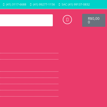
(41) 3117-6688
(41) 99277-1156
SAC (41) 99137-0832
R$
0,00
0