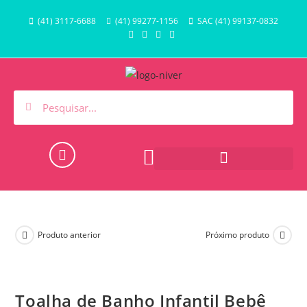
(41) 3117-6688
(41) 99277-1156
SAC (41) 99137-0832
HORA DO BANHO E PISCINA
Produto anterior
Próximo produto
Toalha de Banho Infantil Bebê