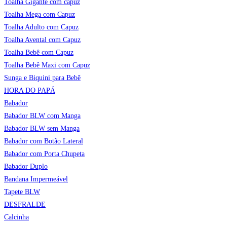
Toalha Gigante com capuz
Toalha Mega com Capuz
Toalha Adulto com Capuz
Toalha Avental com Capuz
Toalha Bebê com Capuz
Toalha Bebê Maxi com Capuz
Sunga e Biquini para Bebê
HORA DO PAPÁ
Babador
Babador BLW com Manga
Babador BLW sem Manga
Babador com Botão Lateral
Babador com Porta Chupeta
Babador Duplo
Bandana Impermeável
Tapete BLW
DESFRALDE
Calcinha