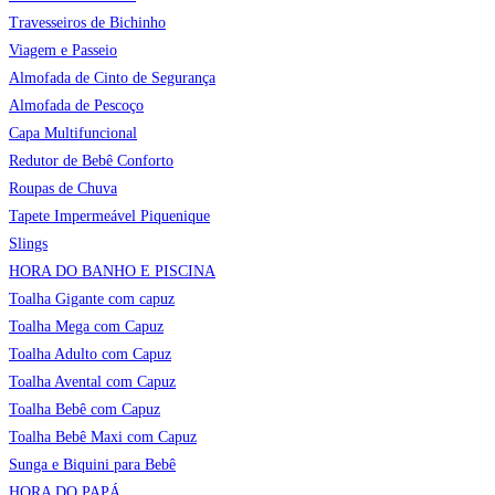
Travesseiros de Bichinho
Viagem e Passeio
Almofada de Cinto de Segurança
Almofada de Pescoço
Capa Multifuncional
Redutor de Bebê Conforto
Roupas de Chuva
Tapete Impermeável Piquenique
Slings
HORA DO BANHO E PISCINA
Toalha Gigante com capuz
Toalha Mega com Capuz
Toalha Adulto com Capuz
Toalha Avental com Capuz
Toalha Bebê com Capuz
Toalha Bebê Maxi com Capuz
Sunga e Biquini para Bebê
HORA DO PAPÁ