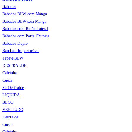
Babador
Babador BLW com Manga
Babador BLW sem Manga
Babador com Botão Lateral
Babador com Porta Chupeta
Babador Duplo
Bandana Impermeável
Tapete BLW
DESFRALDE
Calcinha
Cueca
Só Desfralde
LIQUIDA
BLOG
VER TUDO
Desfralde
Cueca
Calcinha