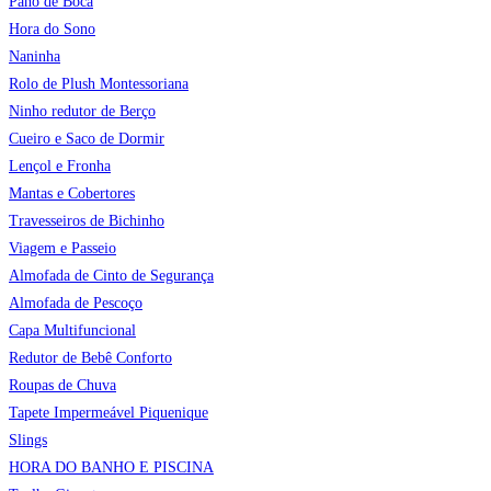
Pano de Boca
Hora do Sono
Naninha
Rolo de Plush Montessoriana
Ninho redutor de Berço
Cueiro e Saco de Dormir
Lençol e Fronha
Mantas e Cobertores
Travesseiros de Bichinho
Viagem e Passeio
Almofada de Cinto de Segurança
Almofada de Pescoço
Capa Multifuncional
Redutor de Bebê Conforto
Roupas de Chuva
Tapete Impermeável Piquenique
Slings
HORA DO BANHO E PISCINA