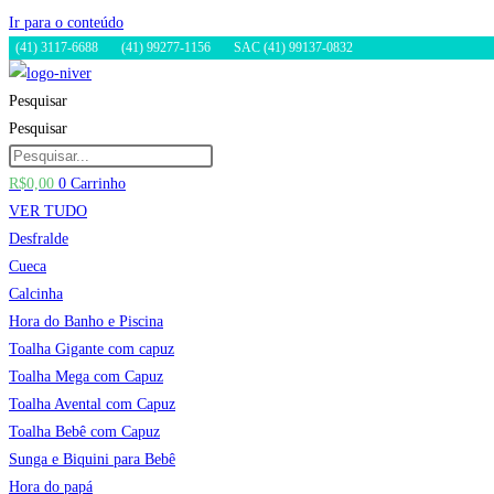
Ir para o conteúdo
(41) 3117-6688
(41) 99277-1156
SAC (41) 99137-0832
Pesquisar
Pesquisar
R$
0,00
0
Carrinho
VER TUDO
Desfralde
Cueca
Calcinha
Hora do Banho e Piscina
Toalha Gigante com capuz
Toalha Mega com Capuz
Toalha Avental com Capuz
Toalha Bebê com Capuz
Sunga e Biquini para Bebê
Hora do papá