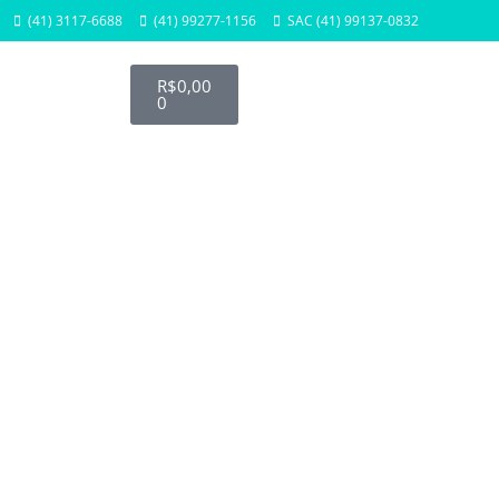
(41) 3117-6688
(41) 99277-1156
SAC (41) 99137-0832
R$
0,00
0