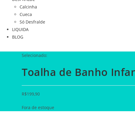
Calcinha
Cueca
Só Desfralde
LIQUIDA
BLOG
Selecionado:
Toalha de Banho Infan
R$
199,90
Fora de estoque