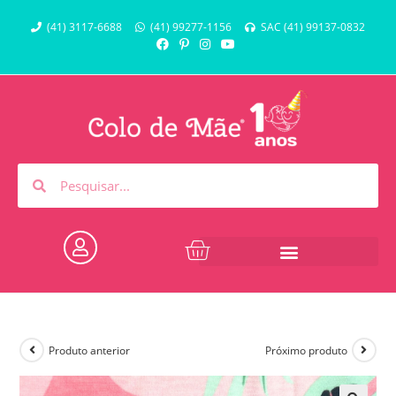
(41) 3117-6688
(41) 99277-1156
SAC (41) 99137-0832
Produto anterior
Próximo produto