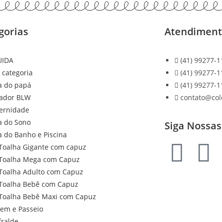
gorias
Atendimen
UIDA
(41) 99277-1
 categoria
(41) 99277-1
a do papá
(41) 99277-1
ador BLW
contato@co
ernidade
a do Sono
Siga Nossas
a do Banho e Piscina
Toalha Gigante com capuz
Toalha Mega com Capuz
Toalha Adulto com Capuz
Toalha Bebê com Capuz
Toalha Bebê Maxi com Capuz
gem e Passeio
fralde