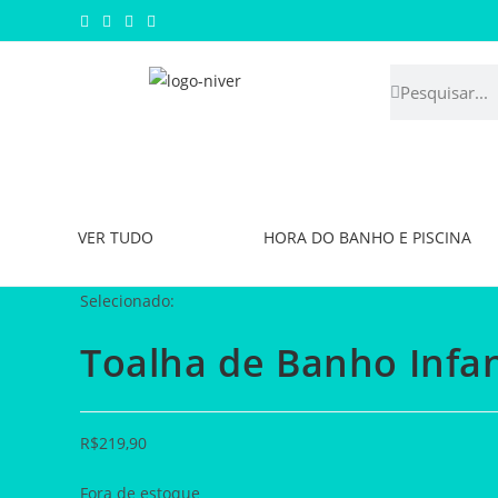
VER TUDO
HORA DO BANHO E PISCINA
Selecionado:
Toalha de Banho Infan
R$
219,90
Fora de estoque