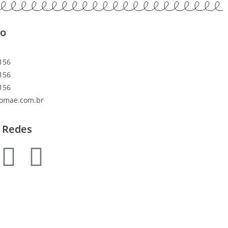
to
156
156
156
lomae.com.br
 Redes