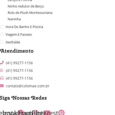
Ninho redutor de Berço
Rolo de Plush Montessoriana
Naninha
Hora Do Banho E Piscina
Viagem E Passeio
Desfralde
Atendimento
(41) 99277-1156
(41) 99277-1156
(41) 99277-1156
contato@colomae.com.br
Siga Nossas Redes
ebook
Instagram
Youtube
Pinterest