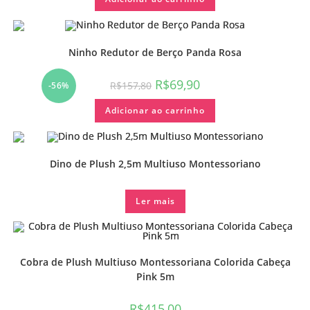
R$157,80.
R$69,90.
Ninho Redutor de Berço Panda Rosa
O
O
R$
69,90
R$
157,80
-56%
preço
preço
original
atual
Adicionar ao carrinho
era:
é:
R$157,80.
R$69,90.
Dino de Plush 2,5m Multiuso Montessoriano
Ler mais
Cobra de Plush Multiuso Montessoriana Colorida Cabeça
Pink 5m
R$
415,00