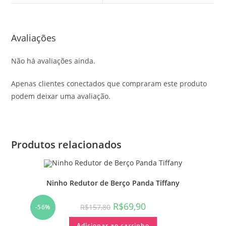
Avaliações
Não há avaliações ainda.
Apenas clientes conectados que compraram este produto
podem deixar uma avaliação.
Produtos relacionados
Ninho Redutor de Berço Panda Tiffany
O
O
R$
69,90
R$
157,80
-56%
preço
preço
original
atual
Adicionar ao carrinho
era:
é: