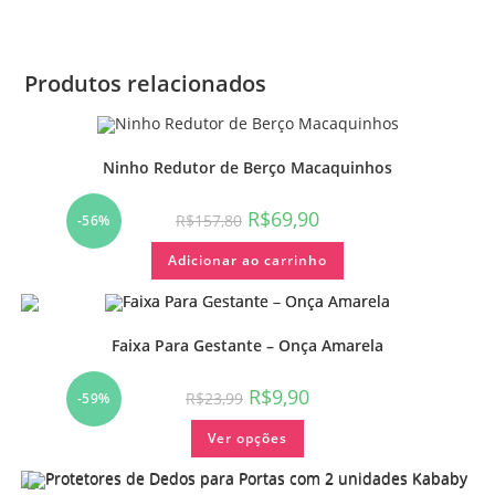
Produtos relacionados
Ninho Redutor de Berço Macaquinhos
R$
69,90
R$
157,80
-56%
Adicionar ao carrinho
Faixa Para Gestante – Onça Amarela
R$
9,90
R$
23,99
-59%
Ver opções