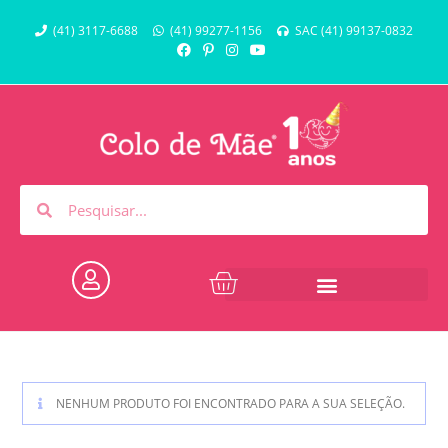
(41) 3117-6688
(41) 99277-1156
SAC (41) 99137-0832
NENHUM PRODUTO FOI ENCONTRADO PARA A SUA SELEÇÃO.