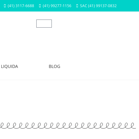
(41) 3117-6688
(41) 99277-1156
SAC (41) 99137-0832
LIQUIDA
BLOG