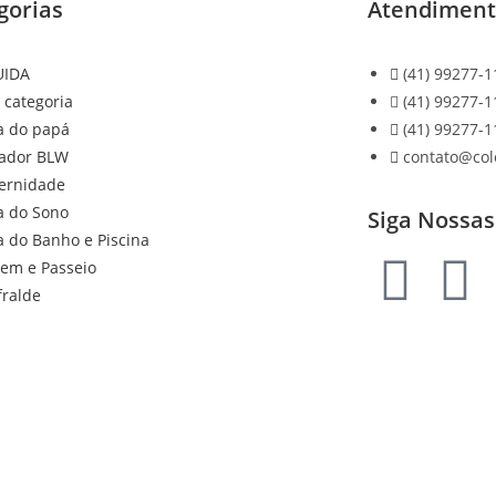
gorias
Atendimen
UIDA
(41) 99277-1
 categoria
(41) 99277-1
a do papá
(41) 99277-1
ador BLW
contato@co
ernidade
a do Sono
Siga Nossas
a do Banho e Piscina
gem e Passeio
fralde