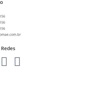
to
156
156
156
lomae.com.br
 Redes