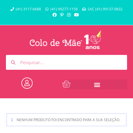
(41) 3117-6688
(41) 99277-1156
SAC (41) 99137-0832
NENHUM PRODUTO FOI ENCONTRADO PARA A SUA SELEÇÃO.