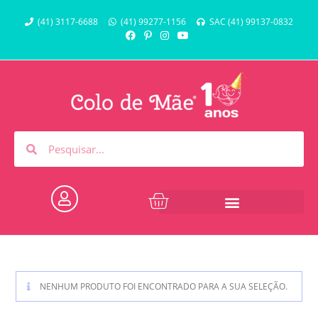
(41) 3117-6688
(41) 99277-1156
SAC (41) 99137-0832
NENHUM PRODUTO FOI ENCONTRADO PARA A SUA SELEÇÃO.