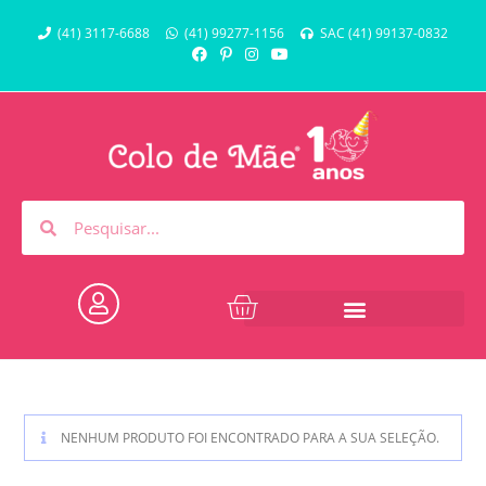
(41) 3117-6688
(41) 99277-1156
SAC (41) 99137-0832
NENHUM PRODUTO FOI ENCONTRADO PARA A SUA SELEÇÃO.