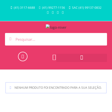
(41) 3117-6688
(41) 99277-1156
SAC (41) 99137-0832
NENHUM PRODUTO FOI ENCONTRADO PARA A SUA SELEÇÃO.