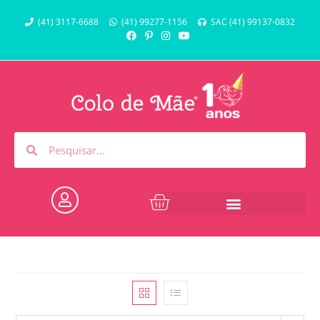
(41) 3117-6688
(41) 99277-1156
SAC (41) 99137-0832