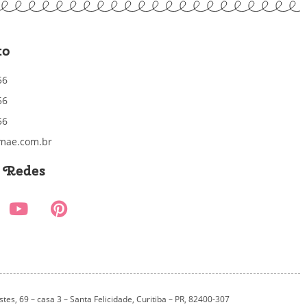
to
56
56
56
mae.com.br
s Redes
es, 69 – casa 3 – Santa Felicidade, Curitiba – PR, 82400-307