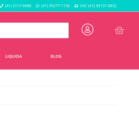
(41) 3117-6688
(41) 99277-1156
SAC (41) 99137-0832
LIQUIDA
BLOG