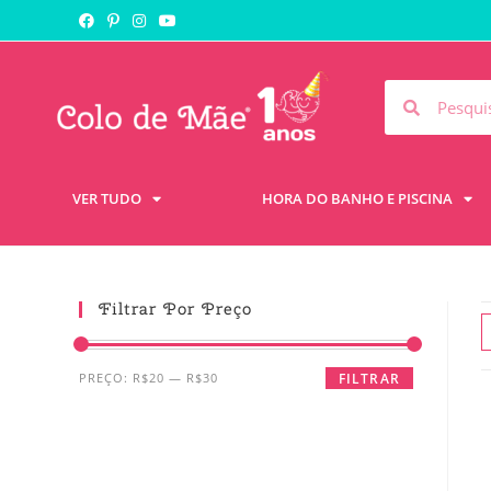
VER TUDO
HORA DO BANHO E PISCINA
Filtrar Por Preço
PREÇO:
R$20
—
R$30
FILTRAR