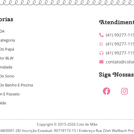
orias
Atendimen
IDA
(41) 99277-11
ategoria
(41) 99277-11
Do Papá
(41) 99277-11
dor BLW
contato@colo
nidade
Siga Nossa
Do Sono
Do Banho E Piscina
m E Passeio
alde
Copyright © 2015-2026 Colo de Mãe
.348/0001-28/ Inscrição Estadual: 90718173-15 / Endereço Rua Zilah Wallbach Prest