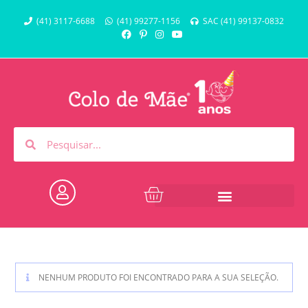
(41) 3117-6688
(41) 99277-1156
SAC (41) 99137-0832
NENHUM PRODUTO FOI ENCONTRADO PARA A SUA SELEÇÃO.