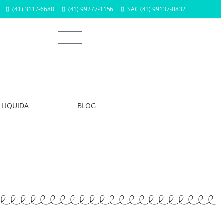
(41) 3117-6688
(41) 99277-1156
SAC (41) 99137-0832
LIQUIDA
BLOG