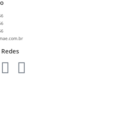
to
56
56
56
mae.com.br
 Redes