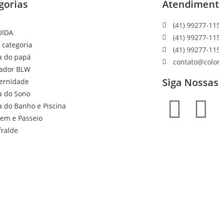
gorias
Atendimen
(41) 99277-11
UIDA
(41) 99277-11
 categoria
(41) 99277-11
a do papá
contato@colo
ador BLW
Siga Nossas
ernidade
a do Sono
a do Banho e Piscina
gem e Passeio
fralde