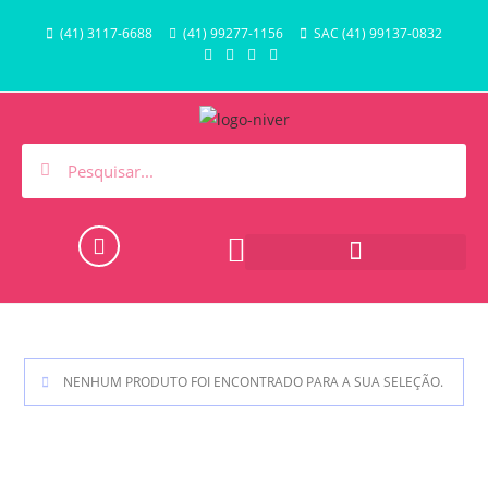
(41) 3117-6688
(41) 99277-1156
SAC (41) 99137-0832
HORA DO BANHO E PISCINA
NENHUM PRODUTO FOI ENCONTRADO PARA A SUA SELEÇÃO.