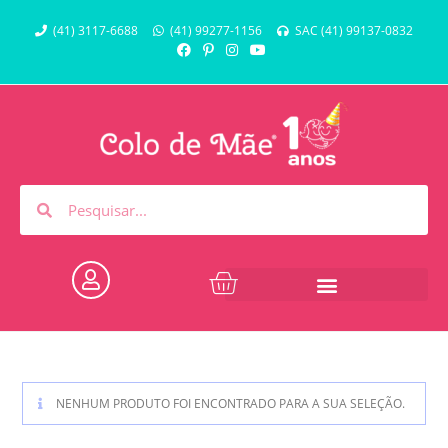
(41) 3117-6688
(41) 99277-1156
SAC (41) 99137-0832
NENHUM PRODUTO FOI ENCONTRADO PARA A SUA SELEÇÃO.