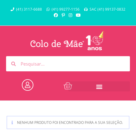
(41) 3117-6688
(41) 99277-1156
SAC (41) 99137-0832
NENHUM PRODUTO FOI ENCONTRADO PARA A SUA SELEÇÃO.