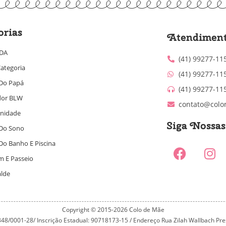
orias
Atendimen
IDA
(41) 99277-11
ategoria
(41) 99277-11
Do Papá
(41) 99277-11
dor BLW
contato@colo
nidade
Siga Nossa
Do Sono
Do Banho E Piscina
m E Passeio
alde
Copyright © 2015-2026 Colo de Mãe
.348/0001-28/ Inscrição Estadual: 90718173-15 / Endereço Rua Zilah Wallbach Prest