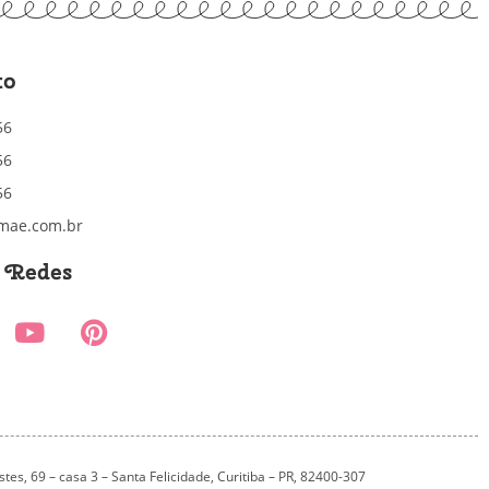
to
56
56
56
mae.com.br
s Redes
es, 69 – casa 3 – Santa Felicidade, Curitiba – PR, 82400-307