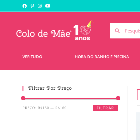
VER TUDO
HORA DO BANHO E PISCINA
Filtrar Por Preço
PREÇO:
R$150
—
R$160
FILTRAR