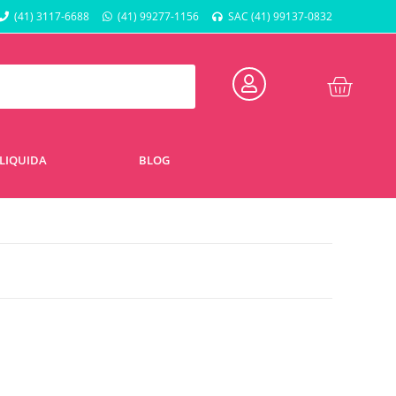
(41) 3117-6688
(41) 99277-1156
SAC (41) 99137-0832
LIQUIDA
BLOG