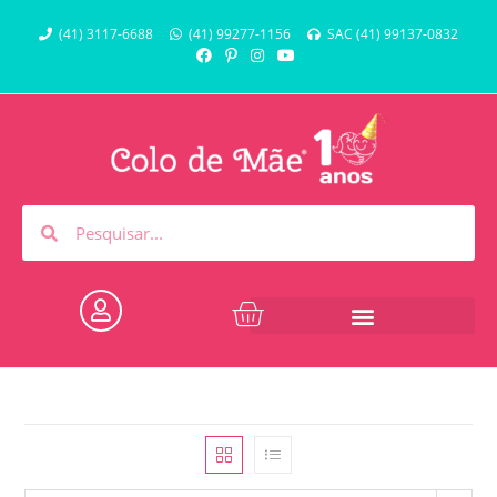
(41) 3117-6688
(41) 99277-1156
SAC (41) 99137-0832